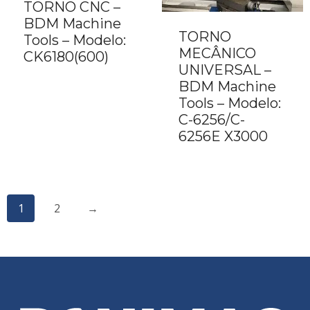
TORNO CNC –
BDM Machine
TORNO
Tools – Modelo:
MECÂNICO
CK6180(600)
UNIVERSAL –
BDM Machine
Tools – Modelo:
C-6256/C-
6256E X3000
1
2
→