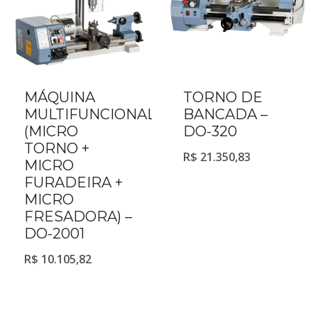
MÁQUINA
TORNO DE
MULTIFUNCIONAL
BANCADA –
(MICRO
DO-320
TORNO +
R$
21.350,83
MICRO
FURADEIRA +
MICRO
FRESADORA) –
DO-2001
R$
10.105,82