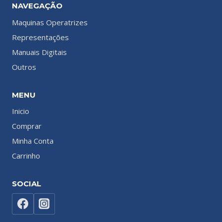
NAVEGAÇÃO
Maquinas Operatrizes
Representações
Manuais Digitais
Outros
MENU
Inicio
Comprar
Minha Conta
Carrinho
SOCIAL