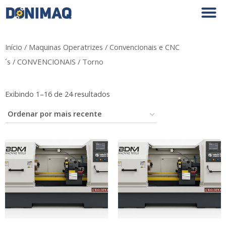
Início
/
Maquinas Operatrizes
/
Convencionais e CNC
´s
/
CONVENCIONAIS
/ Torno
Exibindo 1–16 de 24 resultados