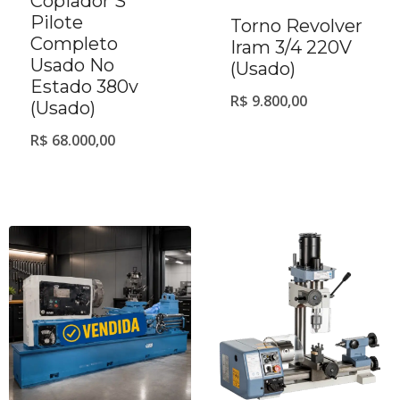
Copiador S
Pilote
Torno Revolver
Completo
Iram 3/4 220V
Usado No
(Usado)
Estado 380v
R$
9.800,00
(Usado)
R$
68.000,00