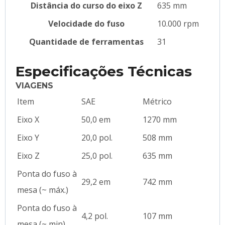
Distância do curso do eixo Z
635 mm
Velocidade do fuso
10.000 rpm
Quantidade de ferramentas
31
Especificações Técnicas
VIAGENS
Item
SAE
Métrico
Eixo X
50,0 em
1270 mm
Eixo Y
20,0 pol.
508 mm
Eixo Z
25,0 pol.
635 mm
Ponta do fuso à
29,2 em
742 mm
mesa (~ máx.)
Ponta do fuso à
4,2 pol.
107 mm
mesa (~ min)