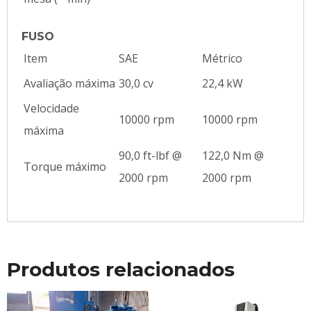
FUSO
Item
SAE
Métrico
Avaliação máxima
30,0 cv
22,4 kW
Velocidade
10000 rpm
10000 rpm
máxima
90,0 ft-lbf @
122,0 Nm @
Torque máximo
2000 rpm
2000 rpm
Produtos relacionados