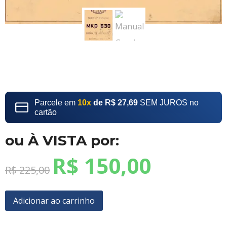
Parcele em
10x
de R$ 27,69
SEM JUROS no
cartão
ou À VISTA por:
R$
150,00
R$
225,00
Adicionar ao carrinho