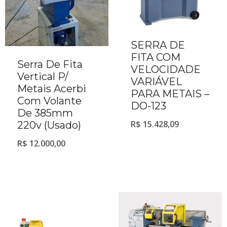
SERRA DE
FITA COM
Serra De Fita
VELOCIDADE
Vertical P/
VARIÁVEL
Metais Acerbi
PARA METAIS –
Com Volante
DO-123
De 385mm
R$
15.428,09
220v (Usado)
R$
12.000,00