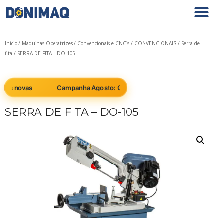
Início
/
Maquinas Operatrizes
/
Convencionais e CNC´s
/
CONVENCIONAIS
/
Serra de
fita
/ SERRA DE FITA – DO-105
as novas
Campanha Agosto: Cobrimos qualquer preço em máqu
SERRA DE FITA – DO-105