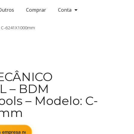
Outros
Comprar
Conta
: C-6241X1000mm
ECÂNICO
L – BDM
ols – Modelo: C-
0mm
esa no Brasil que aceita veículos ou equipamento como for