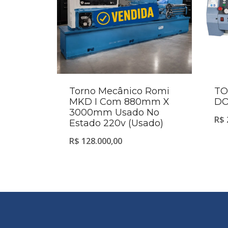
Torno Mecânico Romi
TO
MKD I Com 880mm X
DO
3000mm Usado No
R$
Estado 220v (Usado)
R$
128.000,00