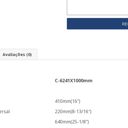
RE
Avaliações (0)
C-6241X1000mm
410mm(16″)
ersal
220mm(8-13/16″)
640mm(25-1/8″)