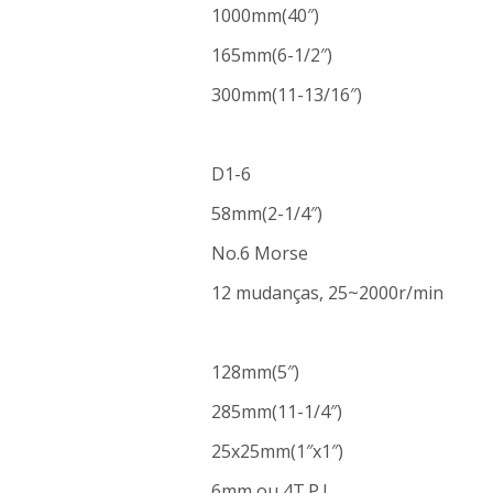
1000mm(40″)
165mm(6-1/2″)
300mm(11-13/16″)
D1-6
58mm(2-1/4″)
No.6 Morse
12 mudanças, 25~2000r/min
128mm(5″)
285mm(11-1/4″)
25x25mm(1″x1″)
6mm ou 4T.P.I.