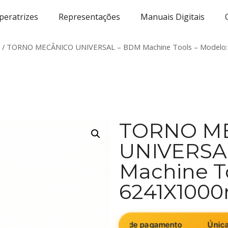
eratrizes
Representações
Manuais Digitais
/ TORNO MECÂNICO UNIVERSAL – BDM Machine Tools – Modelo
TORNO M
UNIVERSA
Machine To
6241X100
 ou equipamento como forma de pagamento
Única empr