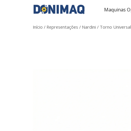
Maquinas Op
Início
/
Representações
/
Nardini
/
Torno Universal
Única empresa no Brasil que aceita veículos