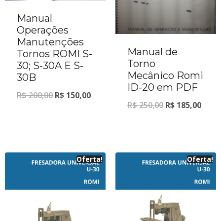
Manual
Operações
Manutenções
Manual de
Tornos ROMI S-
Torno
30; S-30A E S-
Mecânico Romi
30B
ID-20 em PDF
R$
200,00
R$
150,00
R$
250,00
R$
185,00
Oferta!
Oferta!