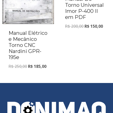
Torno Universal
Imor P-400 II
em PDF
R$
200,00
R$
150,00
Manual Elétrico
e Mecânico
Torno CNC
Nardini GPR-
195e
R$
250,00
R$
185,00