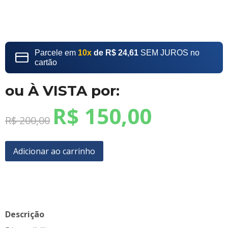
Parcele em
10x
de R$ 24,61
SEM JUROS no
cartão
ou À VISTA por:
R$
150,00
R$
200,00
Adicionar ao carrinho
Descrição