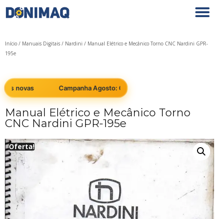
Início
/
Manuais Digitais
/
Nardini
/ Manual Elétrico e Mecânico Torno CNC Nardini GPR-
195e
as novas
Campanha Agosto: Cobrimos qualquer preço em máqu
Manual Elétrico e Mecânico Torno
CNC Nardini GPR-195e
Oferta!