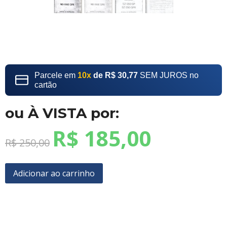
Parcele em
10x
de R$ 30,77
SEM JUROS no
cartão
ou À VISTA por:
R$
185,00
R$
250,00
Adicionar ao carrinho