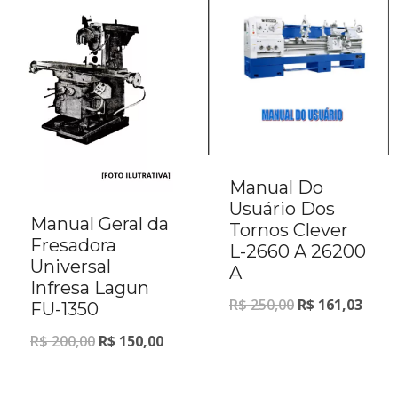
Manual Do
Usuário Dos
Manual Geral da
Tornos Clever
Fresadora
L-2660 A 26200
Universal
A
Infresa Lagun
R$
250,00
R$
161,03
FU-1350
R$
200,00
R$
150,00