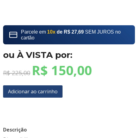
Parcele em
10x
de R$ 27,69
SEM JUROS no
cartão
ou À VISTA por:
R$
150,00
R$
225,00
Adicionar ao carrinho
Descrição